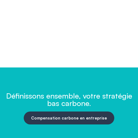
être inscrit et réprésenté sur cette plateforme, le
projet en question doit répondre à l'un des Objectifs
de développement durable (ODD)
Pour plus d'informations, rendez vous sur
https://www.ecologie.gouv.fr/semaine-
europeenne-du-developpement-durable-2022-
ouverture-plateforme-dinscription
Ou sur le site
dédié de l'Europe :
www.esdw.eu
Définissons ensemble, votre stratégie
bas carbone.
Compensation carbone en entreprise