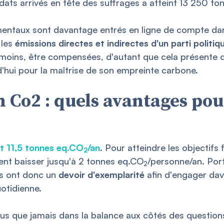
dats arrivés en tête des suffrages a atteint 13 250 t
mentaux sont davantage entrés en ligne de compte dan
 les
émissions directes et indirectes d'un parti politiq
 moins, être compensées, d'autant que cela présente d
d'hui pour la maîtrise de son empreinte carbone.
Co2 : quels avantages pou
t 11,5 tonnes eq.CO
/an
. Pour atteindre les objectifs 
2
ient baisser jusqu'à 2 tonnes eq.CO
/personne/an. Por
2
s ont donc un
devoir d'exemplarité
afin d'engager dav
otidienne.
plus que jamais dans la balance aux côtés des question