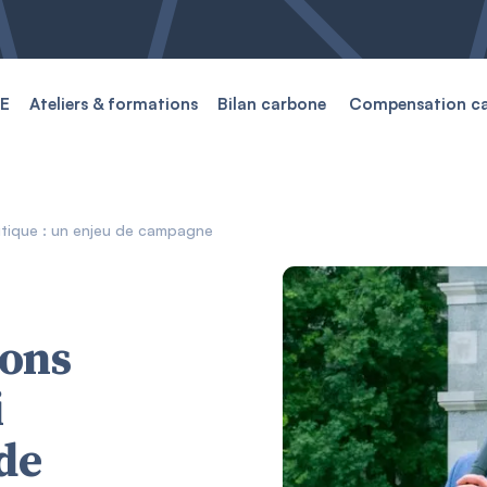
E
Ateliers & formations
Bilan carbone
Compensation c
itique : un enjeu de campagne
ions
i
 de