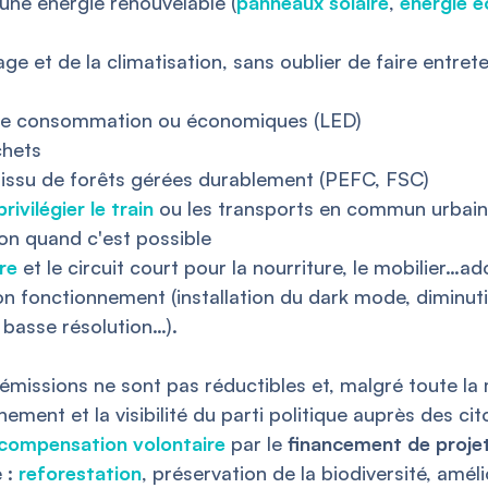
 une énergie renouvelable (
panneaux solaire
,
énergie é
ffage et de la climatisation, sans oublier de faire entre
asse consommation ou économiques (LED)
chets
ou issu de forêts gérées durablement (PEFC, FSC)
privilégier le train
ou les transports en commun urbains 
ion quand c'est possible
re
et le circuit court pour la nourriture, le mobilier…
 son fonctionnement (installation du dark mode, diminu
 basse résolution…).
missions ne sont pas réductibles et, malgré toute la me
nement et la visibilité du parti politique auprès des ci
compensation volontaire
par le
financement de proje
e :
reforestation
, préservation de la biodiversité, amél