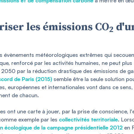
émissions et de compensation carbone
à mettre en œuv
iser les émissions CO
d'u
2
es évènements météorologiques extrêmes qui secouen
que, renforcé par les activités humaines, ne peut plus
n 2050 par la réduction drastique des émissions de gaz
ccord de Paris (2015)
semble être la seule solution pou
les, européennes et internationales vont dans ce sens
ement de chacun.
ques ont une carte à jouer, par
l
a prise de conscience, l
s comme exemple par les
collectivités territoriale
. Lors
an écologique de la campagne présidentielle 2012
en F