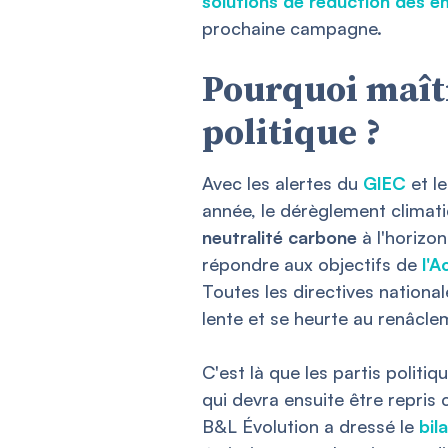
solutions de réduction des 
prochaine campagne.
Pourquoi maîtr
politique ?
Avec les alertes du
GIEC
et l
année, le dérèglement climati
neutralité carbone
à l'horizo
répondre aux objectifs de
l'A
Toutes les directives nationa
lente et se heurte au renâcl
C'est là que les partis politi
qui devra ensuite être repri
B&L Évolution a dressé le
bil